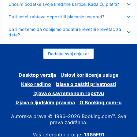
Sažeto
Unosim podatke svoje kreditne kartice. Kada ću platiti?
Sažeto
Da li hotel zahteva depozit ili plaćanje unapred?
Sažeto
Da li možemo da dobijemo dodatni krevet ili krevetac za
dete?
Dodajte svoj objekat
Desktop verzija
Uslovi korišćenja usluge
Kako radimo
Izjava o zaštiti privatnosti
Izjava o savremenom ropstvu
Izjava o ljudskim pravima
О Booking.com-u
Autorska prava © 1996–2026 Booking.com™. Sva
prava zadržana.
Vaš referentni broj je:
1365F91