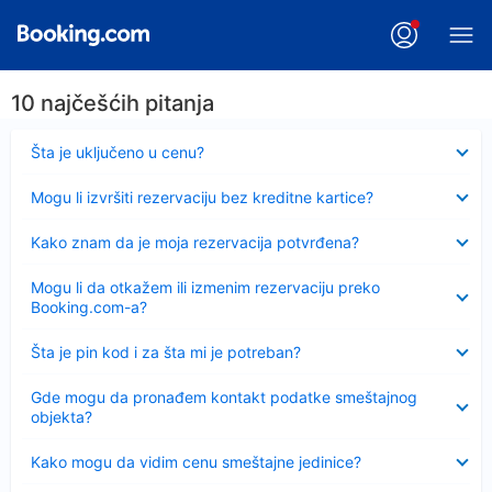
10 najčešćih pitanja
Sažeto
Šta je uključeno u cenu?
Sažeto
Mogu li izvršiti rezervaciju bez kreditne kartice?
Sažeto
Kako znam da je moja rezervacija potvrđena?
Sažeto
Mogu li da otkažem ili izmenim rezervaciju preko
Booking.com-a?
Sažeto
Šta je pin kod i za šta mi je potreban?
Sažeto
Gde mogu da pronađem kontakt podatke smeštajnog
objekta?
Sažeto
Kako mogu da vidim cenu smeštajne jedinice?