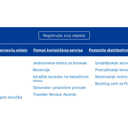
Registrujte svoj objekat
ervaciju onlajn
Pomoć korisničkog servisa
Postanite distributivn
Jedinstvena mesta za boravak
Iznajmljivanje aut
Recenzije
Pretraživanje leto
Istražite boravke na mesečnom
Rezervacije resto
nivou
Booking.com za P
Sezonske i praznične ponude
Traveller Review Awards
ugom doručka