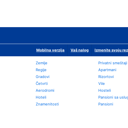
Mobilna verzija
Vaš nalog
Izmenite svoju rez
Zemlje
Privatni smeštaji
Regije
Apartmani
Gradovi
Rizortovi
Četvrti
Vile
Aerodromi
Hosteli
Hoteli
Pansioni sa usl
Znamenitosti
Pansioni