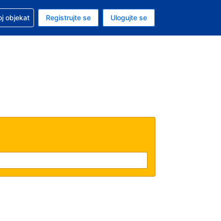
 u vezi sa rezervacijom
oj objekat
Registrujte se
Ulogujte se
ta je dinar
i jezik je Srpskom