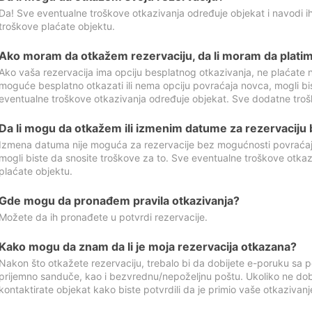
Da! Sve eventualne troškove otkazivanja određuje objekat i navodi ih
troškove plaćate objektu.
Ako moram da otkažem rezervaciju, da li moram da platim
Ako vaša rezervacija ima opciju besplatnog otkazivanja, ne plaćate n
moguće besplatno otkazati ili nema opciju povraćaja novca, mogli bi
eventualne troškove otkazivanja određuje objekat. Sve dodatne troš
Da li mogu da otkažem ili izmenim datume za rezervaciju
Izmena datuma nije moguća za rezervacije bez mogućnosti povraćaja
mogli biste da snosite troškove za to. Sve eventualne troškove otka
plaćate objektu.
Gde mogu da pronađem pravila otkazivanja?
Možete da ih pronađete u potvrdi rezervacije.
Kako mogu da znam da li je moja rezervacija otkazana?
Nakon što otkažete rezervaciju, trebalo bi da dobijete e-poruku sa p
prijemno sanduče, kao i bezvrednu/nepoželjnu poštu. Ukoliko ne dob
kontaktirate objekat kako biste potvrdili da je primio vaše otkazivanj