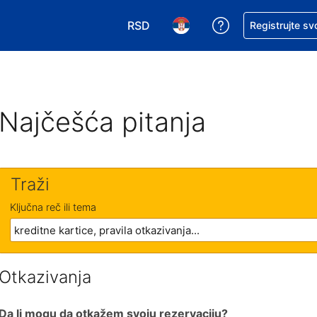
RSD
Zatražite pomoć
Registrujte sv
Izaberite valutu. Vaša trenutna valu
Izaberite jezik. Vaš trenutn
Najčešća pitanja
Traži
Ključna reč ili tema
Otkazivanja
Da li mogu da otkažem svoju rezervaciju?