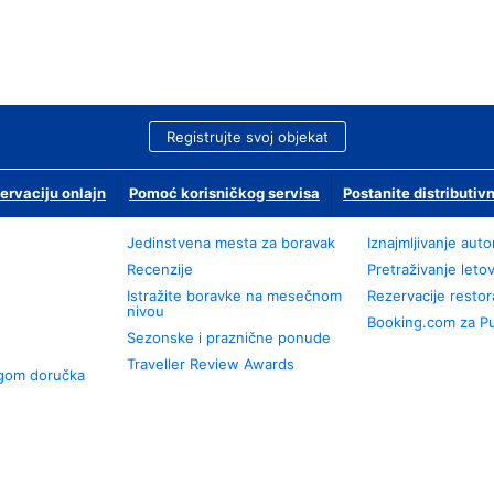
Registrujte svoj objekat
ervaciju onlajn
Pomoć korisničkog servisa
Postanite distributivn
Jedinstvena mesta za boravak
Iznajmljivanje aut
Recenzije
Pretraživanje leto
Istražite boravke na mesečnom
Rezervacije resto
nivou
Booking.com za P
Sezonske i praznične ponude
Traveller Review Awards
ugom doručka