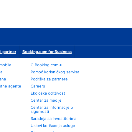
i partner
Booking.com for Business
omobila
О Booking.com-u
va
Pomoć korisničkog servisa
rana
Podrška za partnere
utne agente
Careers
Ekološka održivost
Centar za medije
Centar za informacije o
sigurnosti
Saradnja sa investitorima
Uslovi korišćenja usluge