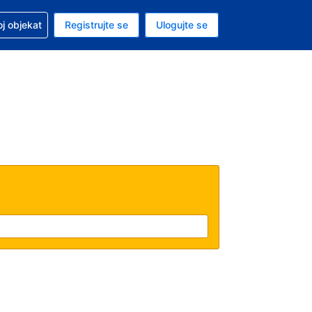
 u vezi sa rezervacijom
oj objekat
Registrujte se
Ulogujte se
ta je američki dolar
i jezik je Srpskom