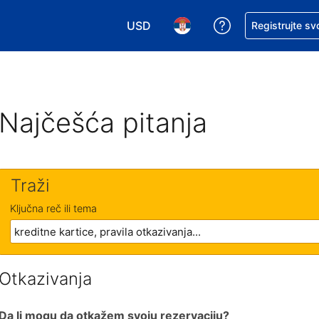
USD
Zatražite pomoć
Registrujte sv
Izaberite valutu. Vaša trenutna valu
Izaberite jezik. Vaš trenutn
Najčešća pitanja
Traži
Ključna reč ili tema
Otkazivanja
Da li mogu da otkažem svoju rezervaciju?