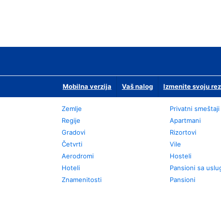
Mobilna verzija
Vaš nalog
Izmenite svoju rez
Zemlje
Privatni smeštaji
Regije
Apartmani
Gradovi
Rizortovi
Četvrti
Vile
Aerodromi
Hosteli
Hoteli
Pansioni sa usl
Znamenitosti
Pansioni