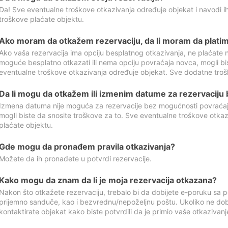
Da! Sve eventualne troškove otkazivanja određuje objekat i navodi ih
troškove plaćate objektu.
Ako moram da otkažem rezervaciju, da li moram da platim
Ako vaša rezervacija ima opciju besplatnog otkazivanja, ne plaćate n
moguće besplatno otkazati ili nema opciju povraćaja novca, mogli bi
eventualne troškove otkazivanja određuje objekat. Sve dodatne troš
Da li mogu da otkažem ili izmenim datume za rezervaciju
Izmena datuma nije moguća za rezervacije bez mogućnosti povraćaja
mogli biste da snosite troškove za to. Sve eventualne troškove otka
plaćate objektu.
Gde mogu da pronađem pravila otkazivanja?
Možete da ih pronađete u potvrdi rezervacije.
Kako mogu da znam da li je moja rezervacija otkazana?
Nakon što otkažete rezervaciju, trebalo bi da dobijete e-poruku sa p
prijemno sanduče, kao i bezvrednu/nepoželjnu poštu. Ukoliko ne dob
kontaktirate objekat kako biste potvrdili da je primio vaše otkazivanj