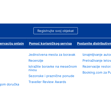
Registrujte svoj objekat
ervaciju onlajn
Pomoć korisničkog servisa
Postanite distributivn
Jedinstvena mesta za boravak
Iznajmljivanje aut
Recenzije
Pretraživanje leto
Istražite boravke na mesečnom
Rezervacije resto
nivou
Booking.com za P
Sezonske i praznične ponude
Traveller Review Awards
ugom doručka