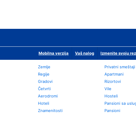
Mobilna verzija
Vaš nalog
Izmenite svoju rez
Zemlje
Privatni smeštaji
Regije
Apartmani
Gradovi
Rizortovi
Četvrti
Vile
Aerodromi
Hosteli
Hoteli
Pansioni sa usl
Znamenitosti
Pansioni