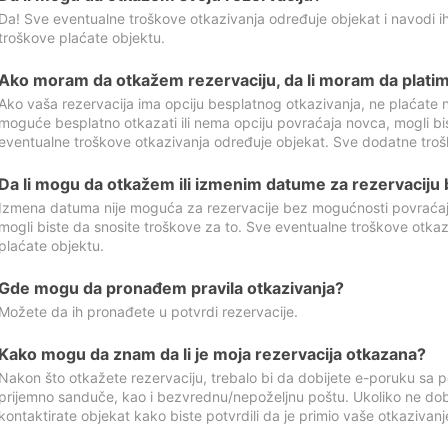
Da! Sve eventualne troškove otkazivanja određuje objekat i navodi ih
troškove plaćate objektu.
Ako moram da otkažem rezervaciju, da li moram da platim
Ako vaša rezervacija ima opciju besplatnog otkazivanja, ne plaćate n
moguće besplatno otkazati ili nema opciju povraćaja novca, mogli bi
eventualne troškove otkazivanja određuje objekat. Sve dodatne troš
Da li mogu da otkažem ili izmenim datume za rezervaciju
Izmena datuma nije moguća za rezervacije bez mogućnosti povraćaja
mogli biste da snosite troškove za to. Sve eventualne troškove otka
plaćate objektu.
Gde mogu da pronađem pravila otkazivanja?
Možete da ih pronađete u potvrdi rezervacije.
Kako mogu da znam da li je moja rezervacija otkazana?
Nakon što otkažete rezervaciju, trebalo bi da dobijete e-poruku sa p
prijemno sanduče, kao i bezvrednu/nepoželjnu poštu. Ukoliko ne dob
kontaktirate objekat kako biste potvrdili da je primio vaše otkazivanj