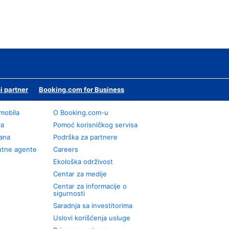
i partner
Booking.com for Business
omobila
О Booking.com-u
va
Pomoć korisničkog servisa
rana
Podrška za partnere
utne agente
Careers
Ekološka održivost
Centar za medije
Centar za informacije o
sigurnosti
Saradnja sa investitorima
Uslovi korišćenja usluge