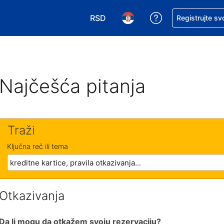
RSD
Zatražite pomoć
Registrujte sv
Izaberite valutu. Vaša trenutna valu
Izaberite jezik. Vaš trenutn
Najčešća pitanja
Traži
Ključna reč ili tema
Otkazivanja
Da li mogu da otkažem svoju rezervaciju?