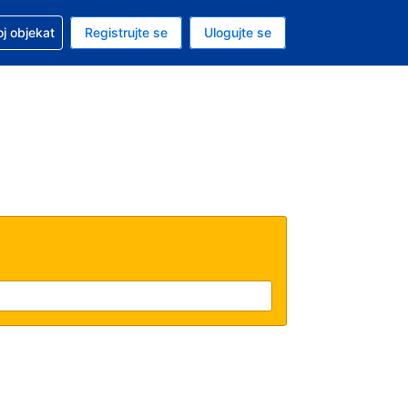
 u vezi sa rezervacijom
oj objekat
Registrujte se
Ulogujte se
ta je dinar
i jezik je Srpskom