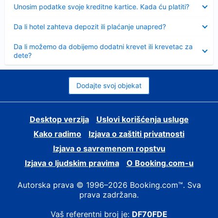
Sažeto
Unosim podatke svoje kreditne kartice. Kada ću platiti?
Sažeto
Da li hotel zahteva depozit ili plaćanje unapred?
Sažeto
Da li možemo da dobijemo dodatni krevet ili krevetac za
dete?
Dodajte svoj objekat
Desktop verzija
Uslovi korišćenja usluge
Kako radimo
Izjava o zaštiti privatnosti
Izjava o savremenom ropstvu
Izjava o ljudskim pravima
О Booking.com-u
Autorska prava © 1996–2026 Booking.com™. Sva
prava zadržana.
Vaš referentni broj je:
DF70FDE