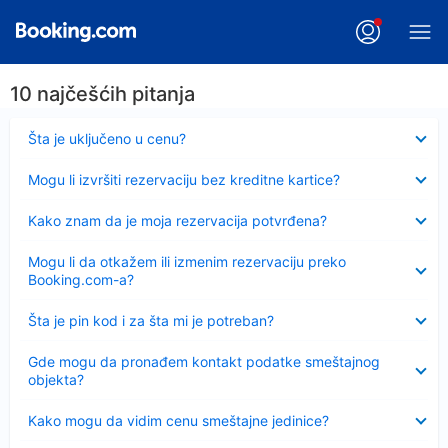
10 najčešćih pitanja
Sažeto
Šta je uključeno u cenu?
Sažeto
Mogu li izvršiti rezervaciju bez kreditne kartice?
Sažeto
Kako znam da je moja rezervacija potvrđena?
Sažeto
Mogu li da otkažem ili izmenim rezervaciju preko
Booking.com-a?
Sažeto
Šta je pin kod i za šta mi je potreban?
Sažeto
Gde mogu da pronađem kontakt podatke smeštajnog
objekta?
Sažeto
Kako mogu da vidim cenu smeštajne jedinice?