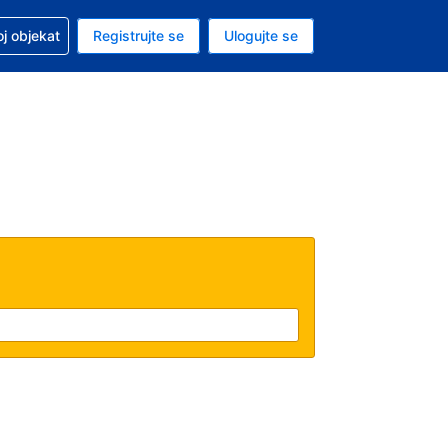
 u vezi sa rezervacijom
oj objekat
Registrujte se
Ulogujte se
ta je američki dolar
i jezik je Srpskom