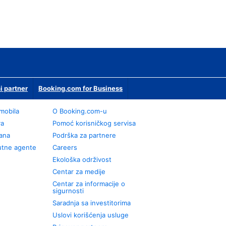
i partner
Booking.com for Business
omobila
О Booking.com-u
va
Pomoć korisničkog servisa
rana
Podrška za partnere
utne agente
Careers
Ekološka održivost
Centar za medije
Centar za informacije o
sigurnosti
Saradnja sa investitorima
Uslovi korišćenja usluge