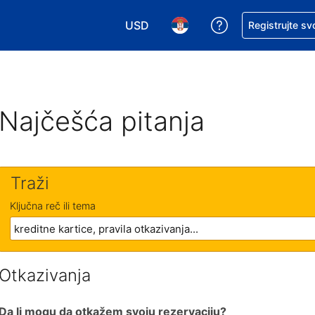
USD
Zatražite pomoć
Registrujte sv
Izaberite valutu. Vaša trenutna valu
Izaberite jezik. Vaš trenutn
Najčešća pitanja
Traži
Ključna reč ili tema
Otkazivanja
Da li mogu da otkažem svoju rezervaciju?