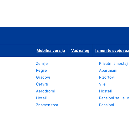
Mobilna verzija
Vaš nalog
Izmenite svoju rez
Zemlje
Privatni smeštaji
Regije
Apartmani
Gradovi
Rizortovi
Četvrti
Vile
Aerodromi
Hosteli
Hoteli
Pansioni sa usl
Znamenitosti
Pansioni