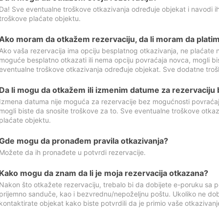
Da! Sve eventualne troškove otkazivanja određuje objekat i navodi ih
troškove plaćate objektu.
Ako moram da otkažem rezervaciju, da li moram da platim
Ako vaša rezervacija ima opciju besplatnog otkazivanja, ne plaćate n
moguće besplatno otkazati ili nema opciju povraćaja novca, mogli bi
eventualne troškove otkazivanja određuje objekat. Sve dodatne troš
Da li mogu da otkažem ili izmenim datume za rezervaciju
Izmena datuma nije moguća za rezervacije bez mogućnosti povraćaja
mogli biste da snosite troškove za to. Sve eventualne troškove otka
plaćate objektu.
Gde mogu da pronađem pravila otkazivanja?
Možete da ih pronađete u potvrdi rezervacije.
Kako mogu da znam da li je moja rezervacija otkazana?
Nakon što otkažete rezervaciju, trebalo bi da dobijete e-poruku sa p
prijemno sanduče, kao i bezvrednu/nepoželjnu poštu. Ukoliko ne dob
kontaktirate objekat kako biste potvrdili da je primio vaše otkazivanj