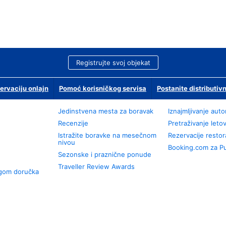
Registrujte svoj objekat
ervaciju onlajn
Pomoć korisničkog servisa
Postanite distributivn
Jedinstvena mesta za boravak
Iznajmljivanje aut
Recenzije
Pretraživanje leto
Istražite boravke na mesečnom
Rezervacije resto
nivou
Booking.com za P
Sezonske i praznične ponude
Traveller Review Awards
ugom doručka