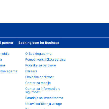
i partner
Booking.com for Business
omobila
О Booking.com-u
va
Pomoć korisničkog servisa
rana
Podrška za partnere
utne agente
Careers
Ekološka održivost
Centar za medije
Centar za informacije o
sigurnosti
Saradnja sa investitorima
Uslovi korišćenja usluge