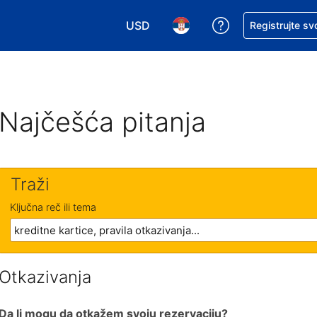
USD
Zatražite pomoć
Registrujte sv
Izaberite valutu. Vaša trenutna valu
Izaberite jezik. Vaš trenutn
Najčešća pitanja
Traži
Ključna reč ili tema
Otkazivanja
Da li mogu da otkažem svoju rezervaciju?