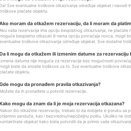
Da! Sve eventualne troškove otkazivanja određuje objekat i navodi ih
troškove plaćate objektu.
Ako moram da otkažem rezervaciju, da li moram da platim
Ako vaša rezervacija ima opciju besplatnog otkazivanja, ne plaćate n
moguće besplatno otkazati ili nema opciju povraćaja novca, mogli bi
eventualne troškove otkazivanja određuje objekat. Sve dodatne troš
Da li mogu da otkažem ili izmenim datume za rezervaciju
Izmena datuma nije moguća za rezervacije bez mogućnosti povraćaja
mogli biste da snosite troškove za to. Sve eventualne troškove otka
plaćate objektu.
Gde mogu da pronađem pravila otkazivanja?
Možete da ih pronađete u potvrdi rezervacije.
Kako mogu da znam da li je moja rezervacija otkazana?
Nakon što otkažete rezervaciju, trebalo bi da dobijete e-poruku sa p
prijemno sanduče, kao i bezvrednu/nepoželjnu poštu. Ukoliko ne dob
kontaktirate objekat kako biste potvrdili da je primio vaše otkazivanj