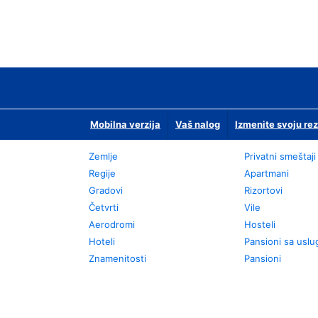
Mobilna verzija
Vaš nalog
Izmenite svoju rez
Zemlje
Privatni smeštaji
Regije
Apartmani
Gradovi
Rizortovi
Četvrti
Vile
Aerodromi
Hosteli
Hoteli
Pansioni sa usl
Znamenitosti
Pansioni