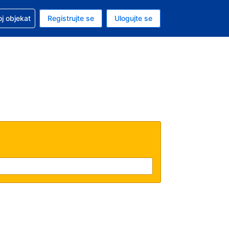
 u vezi sa rezervacijom
oj objekat
Registrujte se
Ulogujte se
ta je američki dolar
i jezik je Srpskom