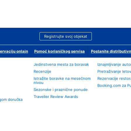
Registrujte svoj objekat
ervaciju onlajn
Pomoć korisničkog servisa
Postanite distributivn
Jedinstvena mesta za boravak
Iznajmljivanje aut
Recenzije
Pretraživanje leto
Istražite boravke na mesečnom
Rezervacije resto
nivou
Booking.com za P
Sezonske i praznične ponude
Traveller Review Awards
ugom doručka