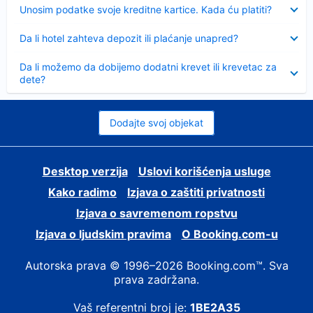
Sažeto
Unosim podatke svoje kreditne kartice. Kada ću platiti?
Sažeto
Da li hotel zahteva depozit ili plaćanje unapred?
Sažeto
Da li možemo da dobijemo dodatni krevet ili krevetac za
dete?
Dodajte svoj objekat
Desktop verzija
Uslovi korišćenja usluge
Kako radimo
Izjava o zaštiti privatnosti
Izjava o savremenom ropstvu
Izjava o ljudskim pravima
О Booking.com-u
Autorska prava © 1996–2026 Booking.com™. Sva
prava zadržana.
Vaš referentni broj je:
1BE2A35