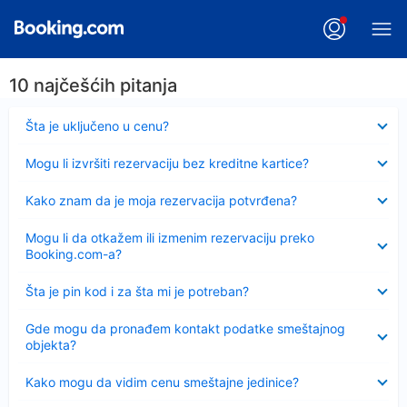
10 najčešćih pitanja
Sažeto
Šta je uključeno u cenu?
Sažeto
Mogu li izvršiti rezervaciju bez kreditne kartice?
Sažeto
Kako znam da je moja rezervacija potvrđena?
Sažeto
Mogu li da otkažem ili izmenim rezervaciju preko
Booking.com-a?
Sažeto
Šta je pin kod i za šta mi je potreban?
Sažeto
Gde mogu da pronađem kontakt podatke smeštajnog
objekta?
Sažeto
Kako mogu da vidim cenu smeštajne jedinice?