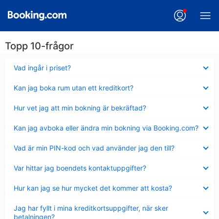
Topp 10-frågor
Visar
Vad ingår i priset?
mindre
Visar
Kan jag boka rum utan ett kreditkort?
mindre
Visar
Hur vet jag att min bokning är bekräftad?
mindre
Visar
Kan jag avboka eller ändra min bokning via Booking.com?
mindre
Visar
Vad är min PIN-kod och vad använder jag den till?
mindre
Visar
Var hittar jag boendets kontaktuppgifter?
mindre
Visar
Hur kan jag se hur mycket det kommer att kosta?
mindre
Visar
Jag har fyllt i mina kreditkortsuppgifter, när sker
mindre
betalningen?