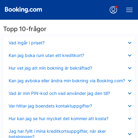
Topp 10-frågor
Visar
Vad ingår i priset?
mindre
Visar
Kan jag boka rum utan ett kreditkort?
mindre
Visar
Hur vet jag att min bokning är bekräftad?
mindre
Visar
Kan jag avboka eller ändra min bokning via Booking.com?
mindre
Visar
Vad är min PIN-kod och vad använder jag den till?
mindre
Visar
Var hittar jag boendets kontaktuppgifter?
mindre
Visar
Hur kan jag se hur mycket det kommer att kosta?
mindre
Visar
Jag har fyllt i mina kreditkortsuppgifter, när sker
mindre
betalningen?