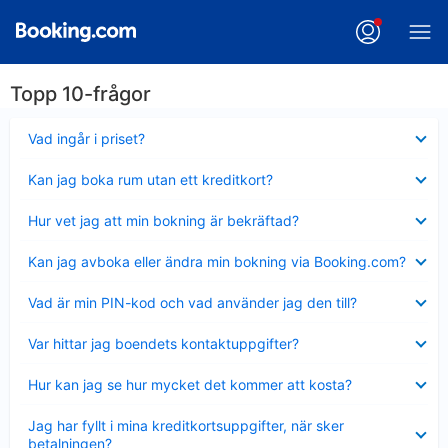
Topp 10-frågor
Visar
Vad ingår i priset?
mindre
Visar
Kan jag boka rum utan ett kreditkort?
mindre
Visar
Hur vet jag att min bokning är bekräftad?
mindre
Visar
Kan jag avboka eller ändra min bokning via Booking.com?
mindre
Visar
Vad är min PIN-kod och vad använder jag den till?
mindre
Visar
Var hittar jag boendets kontaktuppgifter?
mindre
Visar
Hur kan jag se hur mycket det kommer att kosta?
mindre
Visar
Jag har fyllt i mina kreditkortsuppgifter, när sker
mindre
betalningen?