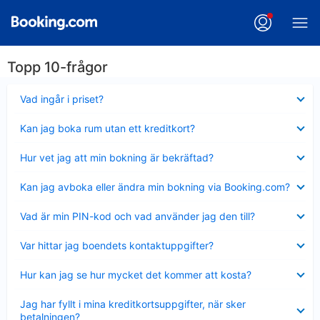
Topp 10-frågor
Visar
Vad ingår i priset?
mindre
Visar
Kan jag boka rum utan ett kreditkort?
mindre
Visar
Hur vet jag att min bokning är bekräftad?
mindre
Visar
Kan jag avboka eller ändra min bokning via Booking.com?
mindre
Visar
Vad är min PIN-kod och vad använder jag den till?
mindre
Visar
Var hittar jag boendets kontaktuppgifter?
mindre
Visar
Hur kan jag se hur mycket det kommer att kosta?
mindre
Visar
Jag har fyllt i mina kreditkortsuppgifter, när sker
mindre
betalningen?