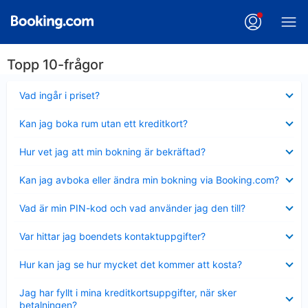
Topp 10-frågor
Visar
Vad ingår i priset?
mindre
Visar
Kan jag boka rum utan ett kreditkort?
mindre
Visar
Hur vet jag att min bokning är bekräftad?
mindre
Visar
Kan jag avboka eller ändra min bokning via Booking.com?
mindre
Visar
Vad är min PIN-kod och vad använder jag den till?
mindre
Visar
Var hittar jag boendets kontaktuppgifter?
mindre
Visar
Hur kan jag se hur mycket det kommer att kosta?
mindre
Visar
Jag har fyllt i mina kreditkortsuppgifter, när sker
mindre
betalningen?