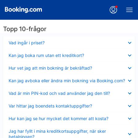
Topp 10-frågor
Visar
Vad ingår i priset?
mindre
Visar
Kan jag boka rum utan ett kreditkort?
mindre
Visar
Hur vet jag att min bokning är bekräftad?
mindre
Visar
Kan jag avboka eller ändra min bokning via Booking.com?
mindre
Visar
Vad är min PIN-kod och vad använder jag den till?
mindre
Visar
Var hittar jag boendets kontaktuppgifter?
mindre
Visar
Hur kan jag se hur mycket det kommer att kosta?
mindre
Visar
Jag har fyllt i mina kreditkortsuppgifter, när sker
mindre
betalningen?