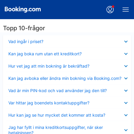
Topp 10-frågor
Visar
Vad ingår i priset?
mindre
Visar
Kan jag boka rum utan ett kreditkort?
mindre
Visar
Hur vet jag att min bokning är bekräftad?
mindre
Visar
Kan jag avboka eller ändra min bokning via Booking.com?
mindre
Visar
Vad är min PIN-kod och vad använder jag den till?
mindre
Visar
Var hittar jag boendets kontaktuppgifter?
mindre
Visar
Hur kan jag se hur mycket det kommer att kosta?
mindre
Visar
Jag har fyllt i mina kreditkortsuppgifter, när sker
mindre
betalningen?