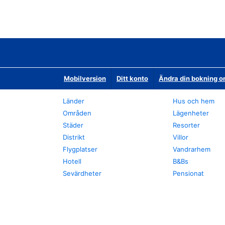
Mobilversion
Ditt konto
Ändra din bokning o
Länder
Hus och hem
Områden
Lägenheter
Städer
Resorter
Distrikt
Villor
Flygplatser
Vandrarhem
Hotell
B&Bs
Sevärdheter
Pensionat