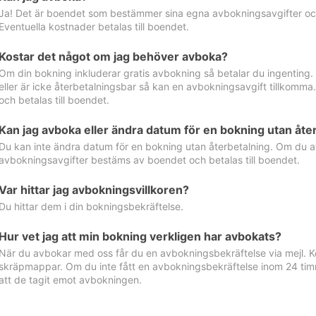
Ja! Det är boendet som bestämmer sina egna avbokningsavgifter och 
Eventuella kostnader betalas till boendet.
Kostar det något om jag behöver avboka?
Om din bokning inkluderar gratis avbokning så betalar du ingenting
eller är icke återbetalningsbar så kan en avbokningsavgift tillkom
och betalas till boendet.
Kan jag avboka eller ändra datum för en bokning utan åte
Du kan inte ändra datum för en bokning utan återbetalning. Om du a
avbokningsavgifter bestäms av boendet och betalas till boendet.
Var hittar jag avbokningsvillkoren?
Du hittar dem i din bokningsbekräftelse.
Hur vet jag att min bokning verkligen har avbokats?
När du avbokar med oss får du en avbokningsbekräftelse via mejl. Ko
skräpmappar. Om du inte fått en avbokningsbekräftelse inom 24 timm
att de tagit emot avbokningen.