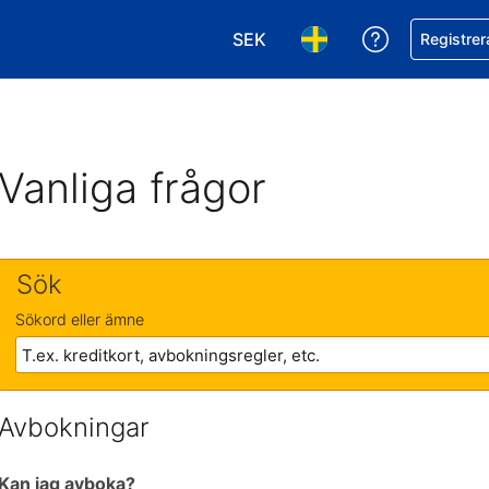
SEK
Få hjälp me
Registrer
Välj valuta. Din nuvarande val
Välj språk. Ditt nuvar
Vanliga frågor
Sök
Sökord eller ämne
Avbokningar
Kan jag avboka?