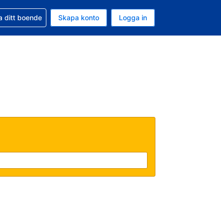
d din bokning
a ditt boende
Skapa konto
Logga in
uta är Svenska kronor
ande språk är Svenska