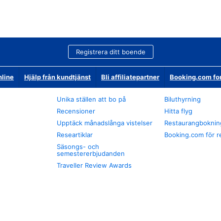
Registrera ditt boende
nline
Hjälp från kundtjänst
Bli affiliatepartner
Booking.com fo
Unika ställen att bo på
Biluthyrning
Recensioner
Hitta flyg
Upptäck månadslånga vistelser
Restaurangboknin
Researtiklar
Booking.com för r
Säsongs- och
semestererbjudanden
Traveller Review Awards