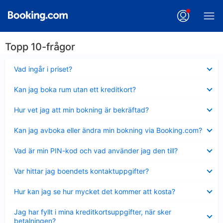
Topp 10-frågor
Visar
Vad ingår i priset?
mindre
Visar
Kan jag boka rum utan ett kreditkort?
mindre
Visar
Hur vet jag att min bokning är bekräftad?
mindre
Visar
Kan jag avboka eller ändra min bokning via Booking.com?
mindre
Visar
Vad är min PIN-kod och vad använder jag den till?
mindre
Visar
Var hittar jag boendets kontaktuppgifter?
mindre
Visar
Hur kan jag se hur mycket det kommer att kosta?
mindre
Visar
Jag har fyllt i mina kreditkortsuppgifter, när sker
mindre
betalningen?