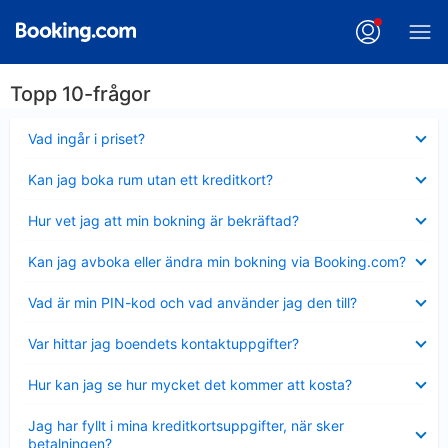
Topp 10-frågor
Visar
Vad ingår i priset?
mindre
Visar
Kan jag boka rum utan ett kreditkort?
mindre
Visar
Hur vet jag att min bokning är bekräftad?
mindre
Visar
Kan jag avboka eller ändra min bokning via Booking.com?
mindre
Visar
Vad är min PIN-kod och vad använder jag den till?
mindre
Visar
Var hittar jag boendets kontaktuppgifter?
mindre
Visar
Hur kan jag se hur mycket det kommer att kosta?
mindre
Visar
Jag har fyllt i mina kreditkortsuppgifter, när sker
mindre
betalningen?