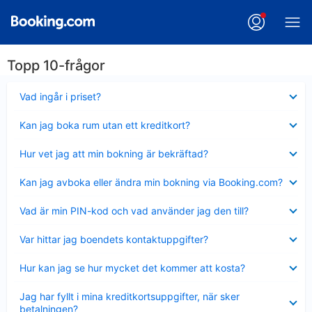
Topp 10-frågor
Visar
Vad ingår i priset?
mindre
Visar
Kan jag boka rum utan ett kreditkort?
mindre
Visar
Hur vet jag att min bokning är bekräftad?
mindre
Visar
Kan jag avboka eller ändra min bokning via Booking.com?
mindre
Visar
Vad är min PIN-kod och vad använder jag den till?
mindre
Visar
Var hittar jag boendets kontaktuppgifter?
mindre
Visar
Hur kan jag se hur mycket det kommer att kosta?
mindre
Visar
Jag har fyllt i mina kreditkortsuppgifter, när sker
mindre
betalningen?