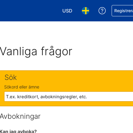
USD
Få hjälp me
Registrer
Välj valuta. Din nuvarande valu
Välj språk. Ditt nuvar
Vanliga frågor
Sök
Sökord eller ämne
Avbokningar
Kan jag avboka?