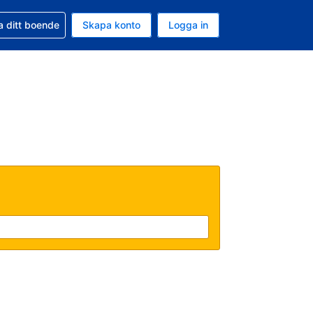
d din bokning
a ditt boende
Skapa konto
Logga in
ta är Amerikanska dollar
ande språk är Svenska