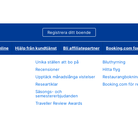
Registrera ditt boende
nline
Hjälp från kundtjänst
Bli affiliatepartner
Booking.com fo
Unika ställen att bo på
Biluthyrning
Recensioner
Hitta flyg
Upptäck månadslånga vistelser
Restaurangboknin
Researtiklar
Booking.com för r
Säsongs- och
semestererbjudanden
Traveller Review Awards