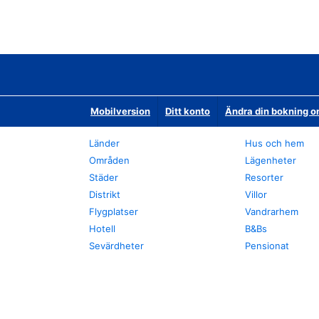
Mobilversion
Ditt konto
Ändra din bokning o
Länder
Hus och hem
Områden
Lägenheter
Städer
Resorter
Distrikt
Villor
Flygplatser
Vandrarhem
Hotell
B&Bs
Sevärdheter
Pensionat