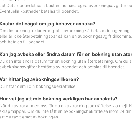
Ja! Det är boendet som bestämmer sina egna avbokningsavgifter och 
Eventuella kostnader betalas till boendet.
Kostar det något om jag behöver avboka?
Om din bokning inkluderar gratis avbokning så betalar du ingenting
eller är icke återbetalningsbar så kan en avbokningsavgift tillkom
och betalas till boendet.
Kan jag avboka eller ändra datum för en bokning utan åte
Du kan inte ändra datum för en bokning utan återbetalning. Om du a
avbokningsavgifter bestäms av boendet och betalas till boendet.
Var hittar jag avbokningsvillkoren?
Du hittar dem i din bokningsbekräftelse.
Hur vet jag att min bokning verkligen har avbokats?
När du avbokar med oss får du en avbokningsbekräftelse via mejl. Ko
skräpmappar. Om du inte fått en avbokningsbekräftelse inom 24 timm
att de tagit emot avbokningen.