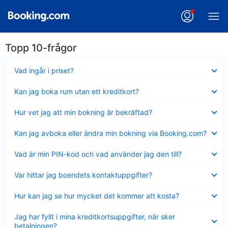
Topp 10-frågor
Visar
Vad ingår i priset?
mindre
Visar
Kan jag boka rum utan ett kreditkort?
mindre
Visar
Hur vet jag att min bokning är bekräftad?
mindre
Visar
Kan jag avboka eller ändra min bokning via Booking.com?
mindre
Visar
Vad är min PIN-kod och vad använder jag den till?
mindre
Visar
Var hittar jag boendets kontaktuppgifter?
mindre
Visar
Hur kan jag se hur mycket det kommer att kosta?
mindre
Visar
Jag har fyllt i mina kreditkortsuppgifter, när sker
mindre
betalningen?