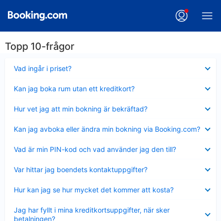
Topp 10-frågor
Visar
Vad ingår i priset?
mindre
Visar
Kan jag boka rum utan ett kreditkort?
mindre
Visar
Hur vet jag att min bokning är bekräftad?
mindre
Visar
Kan jag avboka eller ändra min bokning via Booking.com?
mindre
Visar
Vad är min PIN-kod och vad använder jag den till?
mindre
Visar
Var hittar jag boendets kontaktuppgifter?
mindre
Visar
Hur kan jag se hur mycket det kommer att kosta?
mindre
Visar
Jag har fyllt i mina kreditkortsuppgifter, när sker
mindre
betalningen?