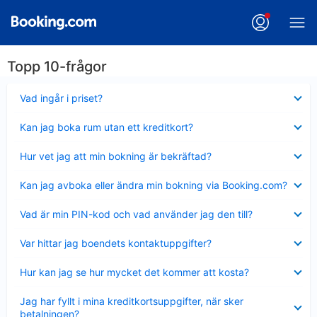
Topp 10-frågor
Visar
Vad ingår i priset?
mindre
Visar
Kan jag boka rum utan ett kreditkort?
mindre
Visar
Hur vet jag att min bokning är bekräftad?
mindre
Visar
Kan jag avboka eller ändra min bokning via Booking.com?
mindre
Visar
Vad är min PIN-kod och vad använder jag den till?
mindre
Visar
Var hittar jag boendets kontaktuppgifter?
mindre
Visar
Hur kan jag se hur mycket det kommer att kosta?
mindre
Visar
Jag har fyllt i mina kreditkortsuppgifter, när sker
mindre
betalningen?