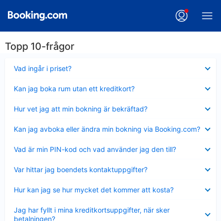
Topp 10-frågor
Visar
Vad ingår i priset?
mindre
Visar
Kan jag boka rum utan ett kreditkort?
mindre
Visar
Hur vet jag att min bokning är bekräftad?
mindre
Visar
Kan jag avboka eller ändra min bokning via Booking.com?
mindre
Visar
Vad är min PIN-kod och vad använder jag den till?
mindre
Visar
Var hittar jag boendets kontaktuppgifter?
mindre
Visar
Hur kan jag se hur mycket det kommer att kosta?
mindre
Visar
Jag har fyllt i mina kreditkortsuppgifter, när sker
mindre
betalningen?