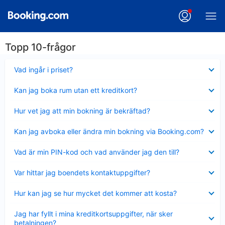
Topp 10-frågor
Visar
Vad ingår i priset?
mindre
Visar
Kan jag boka rum utan ett kreditkort?
mindre
Visar
Hur vet jag att min bokning är bekräftad?
mindre
Visar
Kan jag avboka eller ändra min bokning via Booking.com?
mindre
Visar
Vad är min PIN-kod och vad använder jag den till?
mindre
Visar
Var hittar jag boendets kontaktuppgifter?
mindre
Visar
Hur kan jag se hur mycket det kommer att kosta?
mindre
Visar
Jag har fyllt i mina kreditkortsuppgifter, när sker
mindre
betalningen?