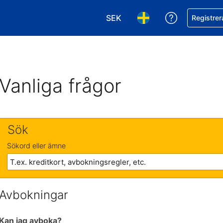
SEK
Få hjälp me
Registrer
Välj valuta. Din nuvarande val
Välj språk. Ditt nuvar
Vanliga frågor
Sök
Sökord eller ämne
Avbokningar
Kan jag avboka?