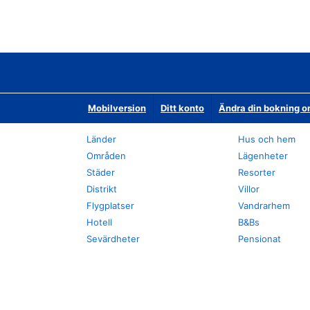
Mobilversion
Ditt konto
Ändra din bokning o
Länder
Hus och hem
Områden
Lägenheter
Städer
Resorter
Distrikt
Villor
Flygplatser
Vandrarhem
Hotell
B&Bs
Sevärdheter
Pensionat