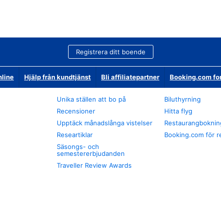
Registrera ditt boende
nline
Hjälp från kundtjänst
Bli affiliatepartner
Booking.com fo
Unika ställen att bo på
Biluthyrning
Recensioner
Hitta flyg
Upptäck månadslånga vistelser
Restaurangboknin
Researtiklar
Booking.com för r
Säsongs- och
semestererbjudanden
Traveller Review Awards