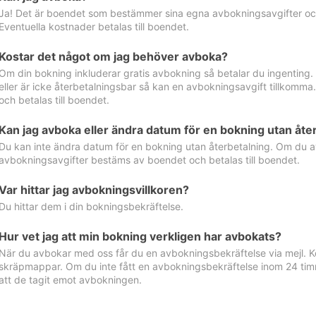
Ja! Det är boendet som bestämmer sina egna avbokningsavgifter och 
Eventuella kostnader betalas till boendet.
Kostar det något om jag behöver avboka?
Om din bokning inkluderar gratis avbokning så betalar du ingenting
eller är icke återbetalningsbar så kan en avbokningsavgift tillkom
och betalas till boendet.
Kan jag avboka eller ändra datum för en bokning utan åte
Du kan inte ändra datum för en bokning utan återbetalning. Om du a
avbokningsavgifter bestäms av boendet och betalas till boendet.
Var hittar jag avbokningsvillkoren?
Du hittar dem i din bokningsbekräftelse.
Hur vet jag att min bokning verkligen har avbokats?
När du avbokar med oss får du en avbokningsbekräftelse via mejl. Ko
skräpmappar. Om du inte fått en avbokningsbekräftelse inom 24 timm
att de tagit emot avbokningen.