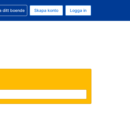
d din bokning
a ditt boende
Skapa konto
Logga in
uta är Svenska kronor
ande språk är Svenska