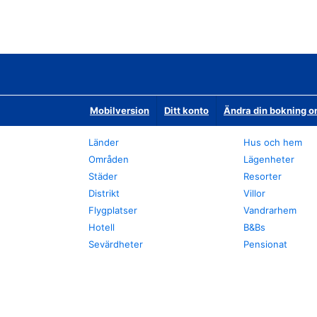
Mobilversion
Ditt konto
Ändra din bokning o
Länder
Hus och hem
Områden
Lägenheter
Städer
Resorter
Distrikt
Villor
Flygplatser
Vandrarhem
Hotell
B&Bs
Sevärdheter
Pensionat