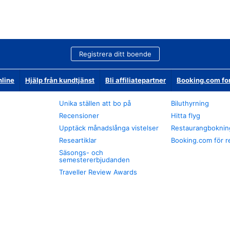
Registrera ditt boende
nline
Hjälp från kundtjänst
Bli affiliatepartner
Booking.com fo
Unika ställen att bo på
Biluthyrning
Recensioner
Hitta flyg
Upptäck månadslånga vistelser
Restaurangboknin
Researtiklar
Booking.com för r
Säsongs- och
semestererbjudanden
Traveller Review Awards