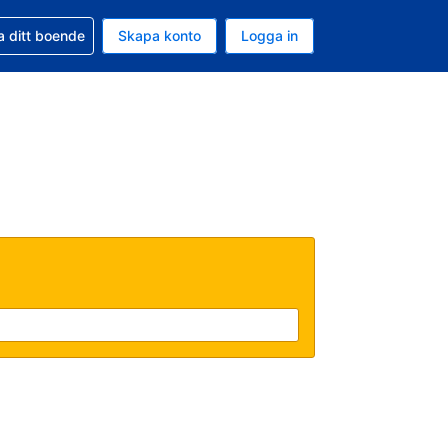
d din bokning
a ditt boende
Skapa konto
Logga in
ta är Amerikanska dollar
ande språk är Svenska