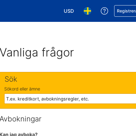
USD
Få hjälp me
Registrer
Välj valuta. Din nuvarande valu
Välj språk. Ditt nuvar
Vanliga frågor
Sök
Sökord eller ämne
Avbokningar
Kan jag avboka?