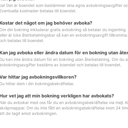
Ja! Det är boendet som bestämmer sina egna avbokningsavgifter och 
Eventuella kostnader betalas till boendet.
Kostar det något om jag behöver avboka?
Om din bokning inkluderar gratis avbokning så betalar du ingenting
eller är icke återbetalningsbar så kan en avbokningsavgift tillkom
och betalas till boendet.
Kan jag avboka eller ändra datum för en bokning utan åte
Du kan inte ändra datum för en bokning utan återbetalning. Om du a
avbokningsavgifter bestäms av boendet och betalas till boendet.
Var hittar jag avbokningsvillkoren?
Du hittar dem i din bokningsbekräftelse.
Hur vet jag att min bokning verkligen har avbokats?
När du avbokar med oss får du en avbokningsbekräftelse via mejl. Ko
skräpmappar. Om du inte fått en avbokningsbekräftelse inom 24 timm
att de tagit emot avbokningen.