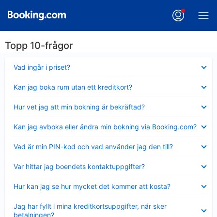
Topp 10-frågor
Visar
Vad ingår i priset?
mindre
Visar
Kan jag boka rum utan ett kreditkort?
mindre
Visar
Hur vet jag att min bokning är bekräftad?
mindre
Visar
Kan jag avboka eller ändra min bokning via Booking.com?
mindre
Visar
Vad är min PIN-kod och vad använder jag den till?
mindre
Visar
Var hittar jag boendets kontaktuppgifter?
mindre
Visar
Hur kan jag se hur mycket det kommer att kosta?
mindre
Visar
Jag har fyllt i mina kreditkortsuppgifter, när sker
mindre
betalningen?