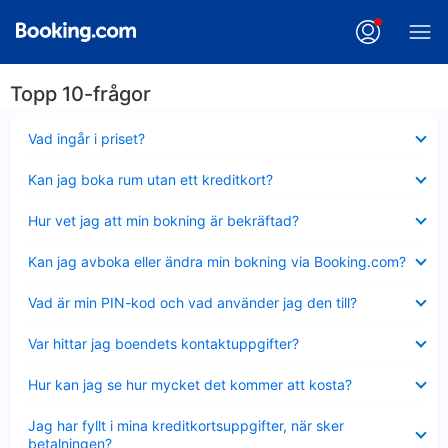
Topp 10-frågor
Visar
Vad ingår i priset?
mindre
Visar
Kan jag boka rum utan ett kreditkort?
mindre
Visar
Hur vet jag att min bokning är bekräftad?
mindre
Visar
Kan jag avboka eller ändra min bokning via Booking.com?
mindre
Visar
Vad är min PIN-kod och vad använder jag den till?
mindre
Visar
Var hittar jag boendets kontaktuppgifter?
mindre
Visar
Hur kan jag se hur mycket det kommer att kosta?
mindre
Visar
Jag har fyllt i mina kreditkortsuppgifter, när sker
mindre
betalningen?