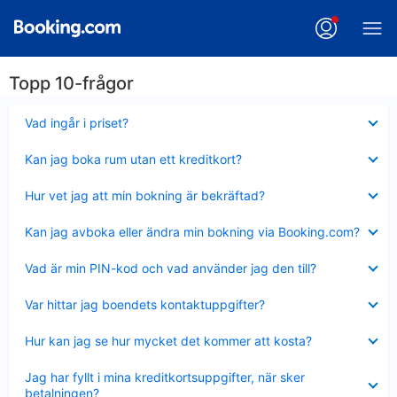
Topp 10-frågor
Visar
Vad ingår i priset?
mindre
Visar
Kan jag boka rum utan ett kreditkort?
mindre
Visar
Hur vet jag att min bokning är bekräftad?
mindre
Visar
Kan jag avboka eller ändra min bokning via Booking.com?
mindre
Visar
Vad är min PIN-kod och vad använder jag den till?
mindre
Visar
Var hittar jag boendets kontaktuppgifter?
mindre
Visar
Hur kan jag se hur mycket det kommer att kosta?
mindre
Visar
Jag har fyllt i mina kreditkortsuppgifter, när sker
mindre
betalningen?