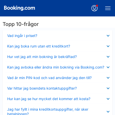
Topp 10-frågor
Visar
Vad ingår i priset?
mindre
Visar
Kan jag boka rum utan ett kreditkort?
mindre
Visar
Hur vet jag att min bokning är bekräftad?
mindre
Visar
Kan jag avboka eller ändra min bokning via Booking.com?
mindre
Visar
Vad är min PIN-kod och vad använder jag den till?
mindre
Visar
Var hittar jag boendets kontaktuppgifter?
mindre
Visar
Hur kan jag se hur mycket det kommer att kosta?
mindre
Visar
Jag har fyllt i mina kreditkortsuppgifter, när sker
mindre
betalningen?