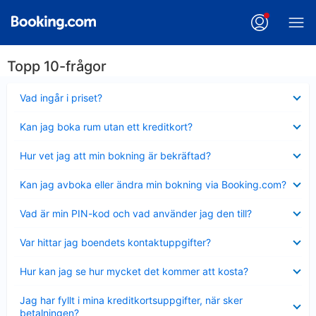
Topp 10-frågor
Visar
Vad ingår i priset?
mindre
Visar
Kan jag boka rum utan ett kreditkort?
mindre
Visar
Hur vet jag att min bokning är bekräftad?
mindre
Visar
Kan jag avboka eller ändra min bokning via Booking.com?
mindre
Visar
Vad är min PIN-kod och vad använder jag den till?
mindre
Visar
Var hittar jag boendets kontaktuppgifter?
mindre
Visar
Hur kan jag se hur mycket det kommer att kosta?
mindre
Visar
Jag har fyllt i mina kreditkortsuppgifter, när sker
mindre
betalningen?