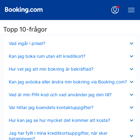
Topp 10-frågor
Visar
Vad ingår i priset?
mindre
Visar
Kan jag boka rum utan ett kreditkort?
mindre
Visar
Hur vet jag att min bokning är bekräftad?
mindre
Visar
Kan jag avboka eller ändra min bokning via Booking.com?
mindre
Visar
Vad är min PIN-kod och vad använder jag den till?
mindre
Visar
Var hittar jag boendets kontaktuppgifter?
mindre
Visar
Hur kan jag se hur mycket det kommer att kosta?
mindre
Visar
Jag har fyllt i mina kreditkortsuppgifter, när sker
mindre
betalningen?