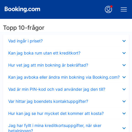
Topp 10-frågor
Visar
Vad ingår i priset?
mindre
Visar
Kan jag boka rum utan ett kreditkort?
mindre
Visar
Hur vet jag att min bokning är bekräftad?
mindre
Visar
Kan jag avboka eller ändra min bokning via Booking.com?
mindre
Visar
Vad är min PIN-kod och vad använder jag den till?
mindre
Visar
Var hittar jag boendets kontaktuppgifter?
mindre
Visar
Hur kan jag se hur mycket det kommer att kosta?
mindre
Visar
Jag har fyllt i mina kreditkortsuppgifter, när sker
mindre
betalningen?