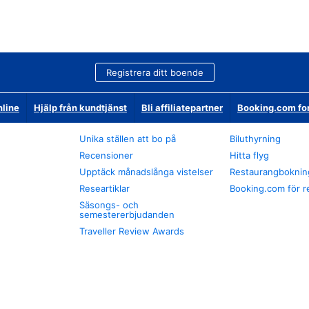
Registrera ditt boende
nline
Hjälp från kundtjänst
Bli affiliatepartner
Booking.com fo
Unika ställen att bo på
Biluthyrning
Recensioner
Hitta flyg
Upptäck månadslånga vistelser
Restaurangboknin
Researtiklar
Booking.com för r
Säsongs- och
semestererbjudanden
Traveller Review Awards