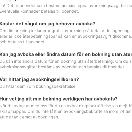
Ja! Det är boendet som bestämmer sina egna avbokningsavgifter och 
Eventuella kostnader betalas till boendet.
Kostar det något om jag behöver avboka?
Om din bokning inkluderar gratis avbokning så betalar du ingenting
eller är icke återbetalningsbar så kan en avbokningsavgift tillkom
och betalas till boendet.
Kan jag avboka eller ändra datum för en bokning utan åte
Du kan inte ändra datum för en bokning utan återbetalning. Om du a
avbokningsavgifter bestäms av boendet och betalas till boendet.
Var hittar jag avbokningsvillkoren?
Du hittar dem i din bokningsbekräftelse.
Hur vet jag att min bokning verkligen har avbokats?
När du avbokar med oss får du en avbokningsbekräftelse via mejl. Ko
skräpmappar. Om du inte fått en avbokningsbekräftelse inom 24 timm
att de tagit emot avbokningen.