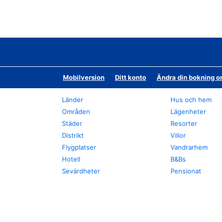
Mobilversion
Ditt konto
Ändra din bokning o
Länder
Hus och hem
Områden
Lägenheter
Städer
Resorter
Distrikt
Villor
Flygplatser
Vandrarhem
Hotell
B&Bs
Sevärdheter
Pensionat