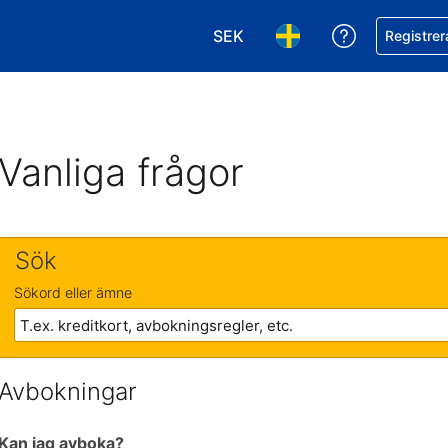
SEK
Få hjälp me
Registrer
Välj valuta. Din nuvarande val
Välj språk. Ditt nuvar
Vanliga frågor
Sök
Sökord eller ämne
Avbokningar
Kan jag avboka?