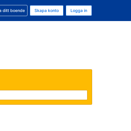
d din bokning
a ditt boende
Skapa konto
Logga in
uta är Svenska kronor
ande språk är Svenska