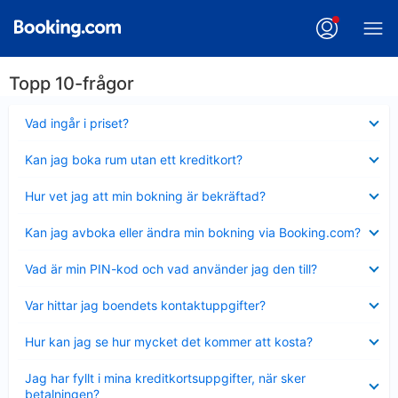
Topp 10-frågor
Visar
Vad ingår i priset?
mindre
Visar
Kan jag boka rum utan ett kreditkort?
mindre
Visar
Hur vet jag att min bokning är bekräftad?
mindre
Visar
Kan jag avboka eller ändra min bokning via Booking.com?
mindre
Visar
Vad är min PIN-kod och vad använder jag den till?
mindre
Visar
Var hittar jag boendets kontaktuppgifter?
mindre
Visar
Hur kan jag se hur mycket det kommer att kosta?
mindre
Visar
Jag har fyllt i mina kreditkortsuppgifter, när sker
mindre
betalningen?