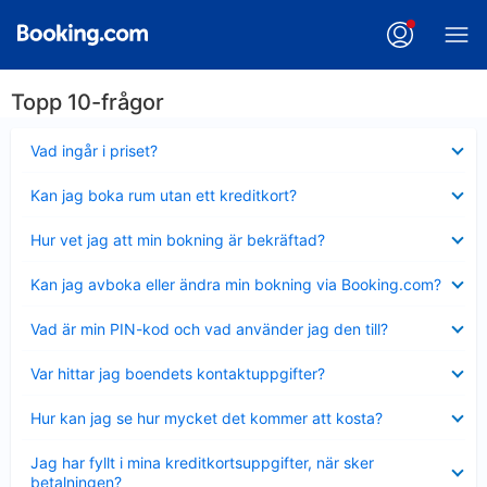
Topp 10-frågor
Visar
Vad ingår i priset?
mindre
Visar
Kan jag boka rum utan ett kreditkort?
mindre
Visar
Hur vet jag att min bokning är bekräftad?
mindre
Visar
Kan jag avboka eller ändra min bokning via Booking.com?
mindre
Visar
Vad är min PIN-kod och vad använder jag den till?
mindre
Visar
Var hittar jag boendets kontaktuppgifter?
mindre
Visar
Hur kan jag se hur mycket det kommer att kosta?
mindre
Visar
Jag har fyllt i mina kreditkortsuppgifter, när sker
mindre
betalningen?