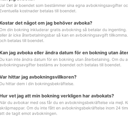
Ja! Det är boendet som bestämmer sina egna avbokningsavgifter och 
Eventuella kostnader betalas till boendet.
Kostar det något om jag behöver avboka?
Om din bokning inkluderar gratis avbokning så betalar du ingenting
eller är icke återbetalningsbar så kan en avbokningsavgift tillkom
och betalas till boendet.
Kan jag avboka eller ändra datum för en bokning utan åte
Du kan inte ändra datum för en bokning utan återbetalning. Om du a
avbokningsavgifter bestäms av boendet och betalas till boendet.
Var hittar jag avbokningsvillkoren?
Du hittar dem i din bokningsbekräftelse.
Hur vet jag att min bokning verkligen har avbokats?
När du avbokar med oss får du en avbokningsbekräftelse via mejl. Ko
skräpmappar. Om du inte fått en avbokningsbekräftelse inom 24 timm
att de tagit emot avbokningen.