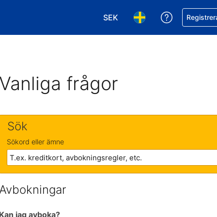
SEK
Få hjälp me
Registrer
Välj valuta. Din nuvarande val
Välj språk. Ditt nuvar
Vanliga frågor
Sök
Sökord eller ämne
Avbokningar
Kan jag avboka?