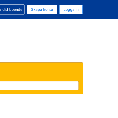
d din bokning
a ditt boende
Skapa konto
Logga in
uta är Svenska kronor
ande språk är Svenska