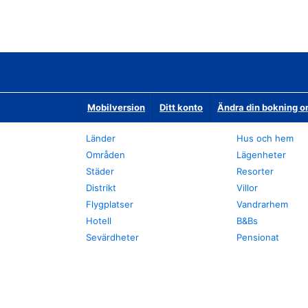
Mobilversion
Ditt konto
Ändra din bokning o
Länder
Hus och hem
Områden
Lägenheter
Städer
Resorter
Distrikt
Villor
Flygplatser
Vandrarhem
Hotell
B&Bs
Sevärdheter
Pensionat