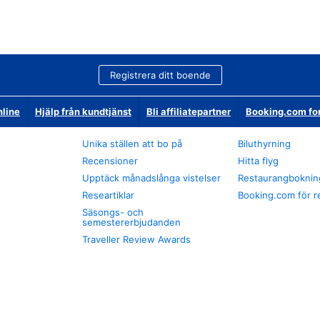
Registrera ditt boende
nline
Hjälp från kundtjänst
Bli affiliatepartner
Booking.com fo
Unika ställen att bo på
Biluthyrning
Recensioner
Hitta flyg
Upptäck månadslånga vistelser
Restaurangboknin
Researtiklar
Booking.com för r
Säsongs- och
semestererbjudanden
Traveller Review Awards