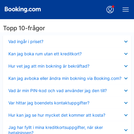
Topp 10-frågor
Visar
Vad ingår i priset?
mindre
Visar
Kan jag boka rum utan ett kreditkort?
mindre
Visar
Hur vet jag att min bokning är bekräftad?
mindre
Visar
Kan jag avboka eller ändra min bokning via Booking.com?
mindre
Visar
Vad är min PIN-kod och vad använder jag den till?
mindre
Visar
Var hittar jag boendets kontaktuppgifter?
mindre
Visar
Hur kan jag se hur mycket det kommer att kosta?
mindre
Visar
Jag har fyllt i mina kreditkortsuppgifter, när sker
mindre
betalningen?