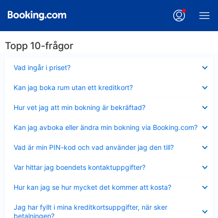
Topp 10-frågor
Visar
Vad ingår i priset?
mindre
Visar
Kan jag boka rum utan ett kreditkort?
mindre
Visar
Hur vet jag att min bokning är bekräftad?
mindre
Visar
Kan jag avboka eller ändra min bokning via Booking.com?
mindre
Visar
Vad är min PIN-kod och vad använder jag den till?
mindre
Visar
Var hittar jag boendets kontaktuppgifter?
mindre
Visar
Hur kan jag se hur mycket det kommer att kosta?
mindre
Visar
Jag har fyllt i mina kreditkortsuppgifter, när sker
mindre
betalningen?