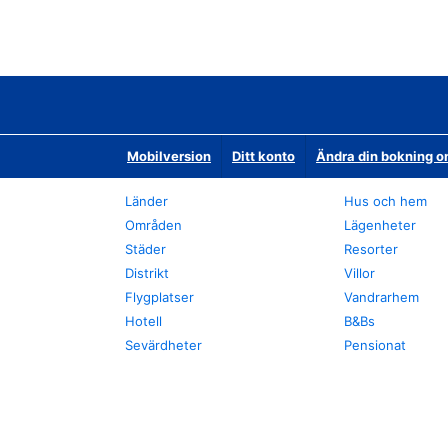
Mobilversion
Ditt konto
Ändra din bokning o
Länder
Hus och hem
Områden
Lägenheter
Städer
Resorter
Distrikt
Villor
Flygplatser
Vandrarhem
Hotell
B&Bs
Sevärdheter
Pensionat