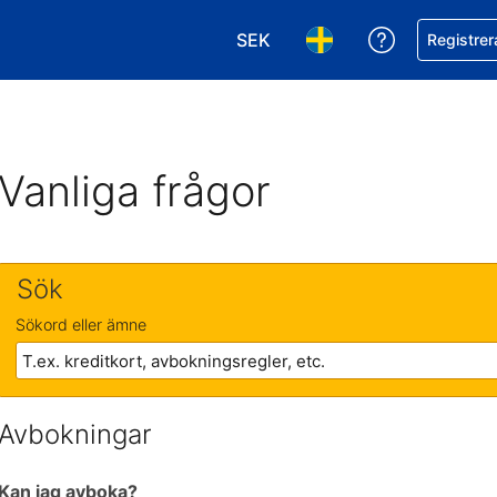
SEK
Få hjälp me
Registrer
Välj valuta. Din nuvarande val
Välj språk. Ditt nuvar
Vanliga frågor
Sök
Sökord eller ämne
Avbokningar
Kan jag avboka?