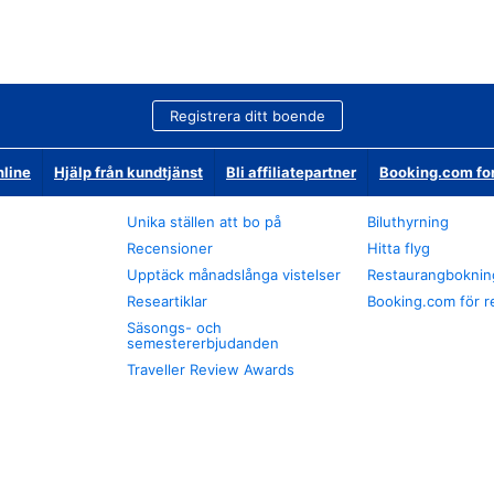
Registrera ditt boende
nline
Hjälp från kundtjänst
Bli affiliatepartner
Booking.com fo
Unika ställen att bo på
Biluthyrning
Recensioner
Hitta flyg
Upptäck månadslånga vistelser
Restaurangboknin
Researtiklar
Booking.com för r
Säsongs- och
semestererbjudanden
Traveller Review Awards