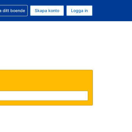
d din bokning
a ditt boende
Skapa konto
Logga in
uta är Svenska kronor
ande språk är Svenska