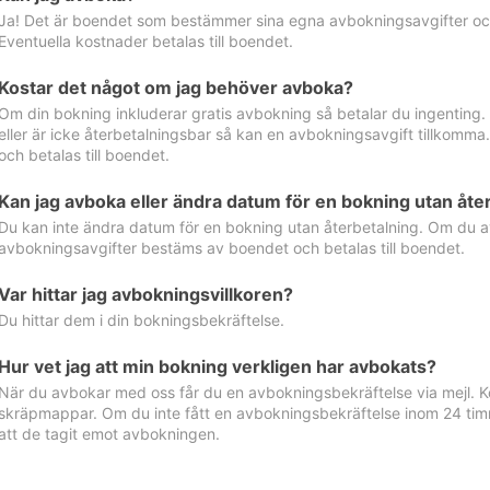
Ja! Det är boendet som bestämmer sina egna avbokningsavgifter och 
Eventuella kostnader betalas till boendet.
Kostar det något om jag behöver avboka?
Om din bokning inkluderar gratis avbokning så betalar du ingenting
eller är icke återbetalningsbar så kan en avbokningsavgift tillkom
och betalas till boendet.
Kan jag avboka eller ändra datum för en bokning utan åte
Du kan inte ändra datum för en bokning utan återbetalning. Om du a
avbokningsavgifter bestäms av boendet och betalas till boendet.
Var hittar jag avbokningsvillkoren?
Du hittar dem i din bokningsbekräftelse.
Hur vet jag att min bokning verkligen har avbokats?
När du avbokar med oss får du en avbokningsbekräftelse via mejl. Ko
skräpmappar. Om du inte fått en avbokningsbekräftelse inom 24 timm
att de tagit emot avbokningen.