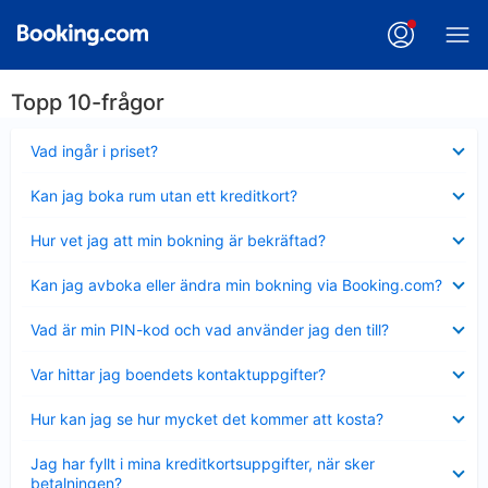
Topp 10-frågor
Visar
Vad ingår i priset?
mindre
Visar
Kan jag boka rum utan ett kreditkort?
mindre
Visar
Hur vet jag att min bokning är bekräftad?
mindre
Visar
Kan jag avboka eller ändra min bokning via Booking.com?
mindre
Visar
Vad är min PIN-kod och vad använder jag den till?
mindre
Visar
Var hittar jag boendets kontaktuppgifter?
mindre
Visar
Hur kan jag se hur mycket det kommer att kosta?
mindre
Visar
Jag har fyllt i mina kreditkortsuppgifter, när sker
mindre
betalningen?