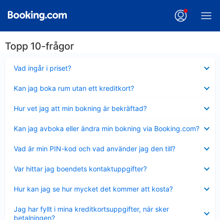
Topp 10-frågor
Visar
Vad ingår i priset?
mindre
Visar
Kan jag boka rum utan ett kreditkort?
mindre
Visar
Hur vet jag att min bokning är bekräftad?
mindre
Visar
Kan jag avboka eller ändra min bokning via Booking.com?
mindre
Visar
Vad är min PIN-kod och vad använder jag den till?
mindre
Visar
Var hittar jag boendets kontaktuppgifter?
mindre
Visar
Hur kan jag se hur mycket det kommer att kosta?
mindre
Visar
Jag har fyllt i mina kreditkortsuppgifter, när sker
mindre
betalningen?