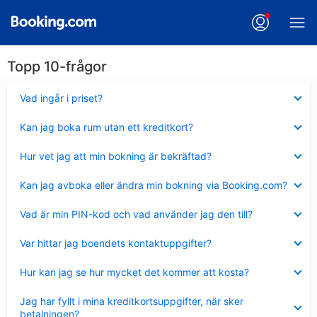
Topp 10-frågor
Visar
Vad ingår i priset?
mindre
Visar
Kan jag boka rum utan ett kreditkort?
mindre
Visar
Hur vet jag att min bokning är bekräftad?
mindre
Visar
Kan jag avboka eller ändra min bokning via Booking.com?
mindre
Visar
Vad är min PIN-kod och vad använder jag den till?
mindre
Visar
Var hittar jag boendets kontaktuppgifter?
mindre
Visar
Hur kan jag se hur mycket det kommer att kosta?
mindre
Visar
Jag har fyllt i mina kreditkortsuppgifter, när sker
mindre
betalningen?