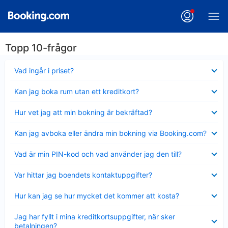
Topp 10-frågor
Visar
Vad ingår i priset?
mindre
Visar
Kan jag boka rum utan ett kreditkort?
mindre
Visar
Hur vet jag att min bokning är bekräftad?
mindre
Visar
Kan jag avboka eller ändra min bokning via Booking.com?
mindre
Visar
Vad är min PIN-kod och vad använder jag den till?
mindre
Visar
Var hittar jag boendets kontaktuppgifter?
mindre
Visar
Hur kan jag se hur mycket det kommer att kosta?
mindre
Visar
Jag har fyllt i mina kreditkortsuppgifter, när sker
mindre
betalningen?