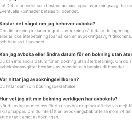
Ja! Det är boendet som bestämmer sina egna avbokningsavgifter och 
Eventuella kostnader betalas till boendet.
Kostar det något om jag behöver avboka?
Om din bokning inkluderar gratis avbokning så betalar du ingenting
eller är icke återbetalningsbar så kan en avbokningsavgift tillkom
och betalas till boendet.
Kan jag avboka eller ändra datum för en bokning utan åte
Du kan inte ändra datum för en bokning utan återbetalning. Om du a
avbokningsavgifter bestäms av boendet och betalas till boendet.
Var hittar jag avbokningsvillkoren?
Du hittar dem i din bokningsbekräftelse.
Hur vet jag att min bokning verkligen har avbokats?
När du avbokar med oss får du en avbokningsbekräftelse via mejl. Ko
skräpmappar. Om du inte fått en avbokningsbekräftelse inom 24 timm
att de tagit emot avbokningen.