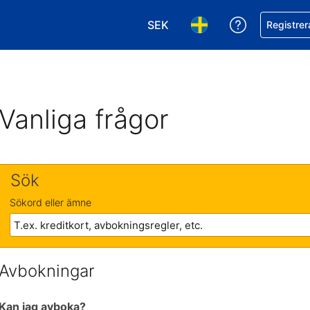
SEK
Få hjälp me
Registrer
Välj valuta. Din nuvarande val
Välj språk. Ditt nuvar
Vanliga frågor
Sök
Sökord eller ämne
Avbokningar
Kan jag avboka?