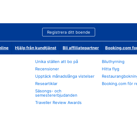
Registrera ditt boende
nline
Hjälp från kundtjänst
Bli affiliatepartner
Booking.com fo
Unika ställen att bo på
Biluthyrning
Recensioner
Hitta flyg
Upptäck månadslånga vistelser
Restaurangboknin
Researtiklar
Booking.com för r
Säsongs- och
semestererbjudanden
Traveller Review Awards