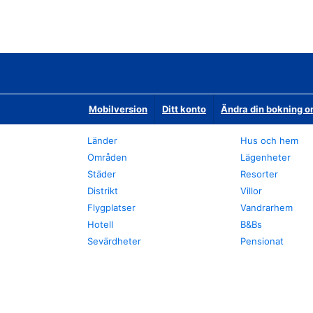
Mobilversion
Ditt konto
Ändra din bokning o
Länder
Hus och hem
Områden
Lägenheter
Städer
Resorter
Distrikt
Villor
Flygplatser
Vandrarhem
Hotell
B&Bs
Sevärdheter
Pensionat