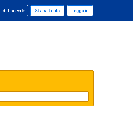
d din bokning
a ditt boende
Skapa konto
Logga in
uta är Svenska kronor
ande språk är Svenska