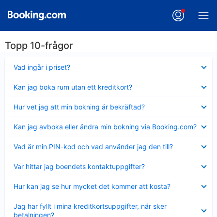
Topp 10-frågor
Visar
Vad ingår i priset?
mindre
Visar
Kan jag boka rum utan ett kreditkort?
mindre
Visar
Hur vet jag att min bokning är bekräftad?
mindre
Visar
Kan jag avboka eller ändra min bokning via Booking.com?
mindre
Visar
Vad är min PIN-kod och vad använder jag den till?
mindre
Visar
Var hittar jag boendets kontaktuppgifter?
mindre
Visar
Hur kan jag se hur mycket det kommer att kosta?
mindre
Visar
Jag har fyllt i mina kreditkortsuppgifter, när sker
mindre
betalningen?