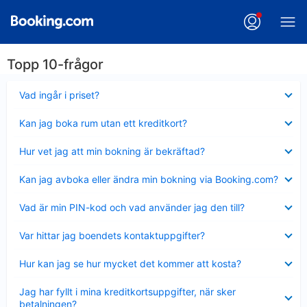
Topp 10-frågor
Visar
Vad ingår i priset?
mindre
Visar
Kan jag boka rum utan ett kreditkort?
mindre
Visar
Hur vet jag att min bokning är bekräftad?
mindre
Visar
Kan jag avboka eller ändra min bokning via Booking.com?
mindre
Visar
Vad är min PIN-kod och vad använder jag den till?
mindre
Visar
Var hittar jag boendets kontaktuppgifter?
mindre
Visar
Hur kan jag se hur mycket det kommer att kosta?
mindre
Visar
Jag har fyllt i mina kreditkortsuppgifter, när sker
mindre
betalningen?