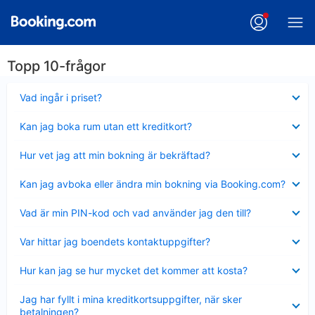
Topp 10-frågor
Visar
Vad ingår i priset?
mindre
Visar
Kan jag boka rum utan ett kreditkort?
mindre
Visar
Hur vet jag att min bokning är bekräftad?
mindre
Visar
Kan jag avboka eller ändra min bokning via Booking.com?
mindre
Visar
Vad är min PIN-kod och vad använder jag den till?
mindre
Visar
Var hittar jag boendets kontaktuppgifter?
mindre
Visar
Hur kan jag se hur mycket det kommer att kosta?
mindre
Visar
Jag har fyllt i mina kreditkortsuppgifter, när sker
mindre
betalningen?