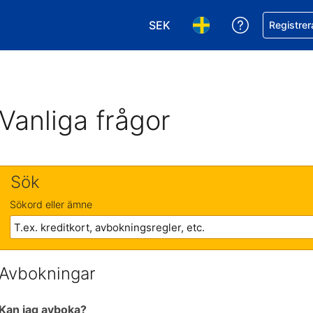
SEK
Få hjälp me
Registrer
Välj valuta. Din nuvarande val
Välj språk. Ditt nuvar
Vanliga frågor
Sök
Sökord eller ämne
Avbokningar
Kan jag avboka?