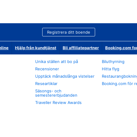
Registrera ditt boende
nline
Hjälp från kundtjänst
Bli affiliatepartner
Booking.com fo
Unika ställen att bo på
Biluthyrning
Recensioner
Hitta flyg
Upptäck månadslånga vistelser
Restaurangboknin
Researtiklar
Booking.com för r
Säsongs- och
semestererbjudanden
Traveller Review Awards