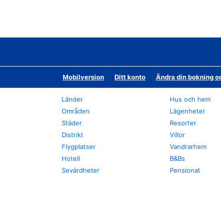
Mobilversion
Ditt konto
Ändra din bokning o
Länder
Hus och hem
Områden
Lägenheter
Städer
Resorter
Distrikt
Villor
Flygplatser
Vandrarhem
Hotell
B&Bs
Sevärdheter
Pensionat