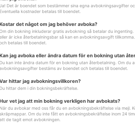
Ja! Det är boendet som bestämmer sina egna avbokningsavgifter och 
Eventuella kostnader betalas till boendet.
Kostar det något om jag behöver avboka?
Om din bokning inkluderar gratis avbokning så betalar du ingenting
eller är icke återbetalningsbar så kan en avbokningsavgift tillkom
och betalas till boendet.
Kan jag avboka eller ändra datum för en bokning utan åte
Du kan inte ändra datum för en bokning utan återbetalning. Om du a
avbokningsavgifter bestäms av boendet och betalas till boendet.
Var hittar jag avbokningsvillkoren?
Du hittar dem i din bokningsbekräftelse.
Hur vet jag att min bokning verkligen har avbokats?
När du avbokar med oss får du en avbokningsbekräftelse via mejl. Ko
skräpmappar. Om du inte fått en avbokningsbekräftelse inom 24 timm
att de tagit emot avbokningen.