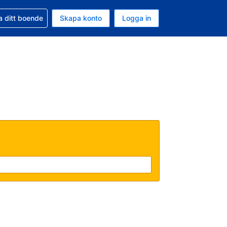
d din bokning
a ditt boende
Skapa konto
Logga in
uta är Svenska kronor
ande språk är Svenska